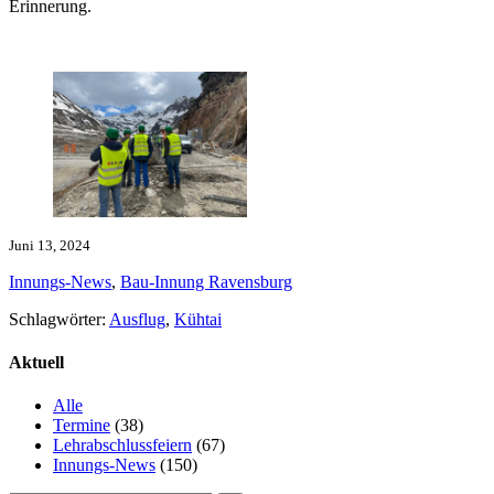
Erinnerung.
Juni 13, 2024
Innungs-News
,
Bau-Innung Ravensburg
Schlagwörter:
Ausflug
,
Kühtai
Aktuell
Alle
Termine
(38)
Lehr­abschluss­feiern
(67)
Innungs-News
(150)