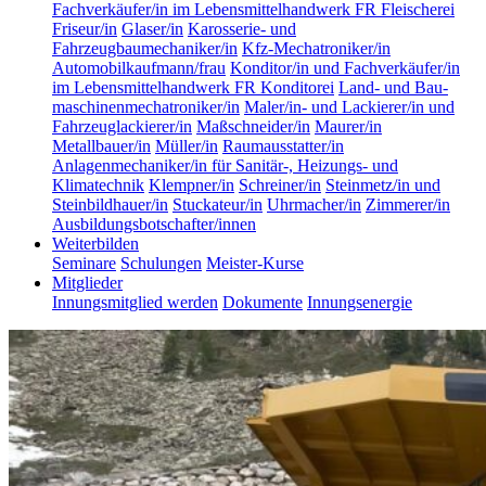
Fachverkäufer/in im Lebensmittelhandwerk FR Fleischerei
Friseur/in
Glaser/in
Karosserie- und
Fahrzeugbaumechaniker/in
Kfz-Mechatroniker/in
Automobilkaufmann/frau
Konditor/in und Fachverkäufer/in
im Lebensmittelhandwerk FR Konditorei
Land- und Bau­
maschinen­mecha­troniker/in
Maler/in- und Lackierer/in und
Fahrzeuglackierer/in
Maßschneider/in
Maurer/in
Metallbauer/in
Müller/in
Raumausstatter/in
Anlagenmechaniker/in für Sanitär-, Heizungs- und
Klimatechnik
Klempner/in
Schreiner/in
Steinmetz/in und
Steinbildhauer/in
Stuckateur/in
Uhrmacher/in
Zimmerer/in
Ausbildungsbotschafter/innen
Weiterbilden
Seminare
Schulungen
Meister-Kurse
Mitglieder
Innungsmitglied werden
Dokumente
Innungsenergie