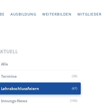
BE
AUSBILDUNG
WEITERBILDEN
MITGLIEDER
AKTUELL
Alle
Termine
(38)
Lehr­abschluss­feiern
(67)
Innungs-News
(150)