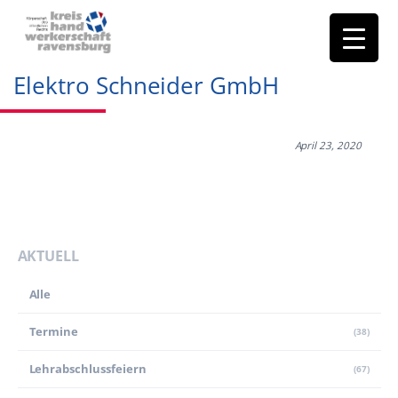
Elektro Schneider GmbH
April 23, 2020
AKTUELL
Alle
Termine
(38)
Lehr­abschluss­feiern
(67)