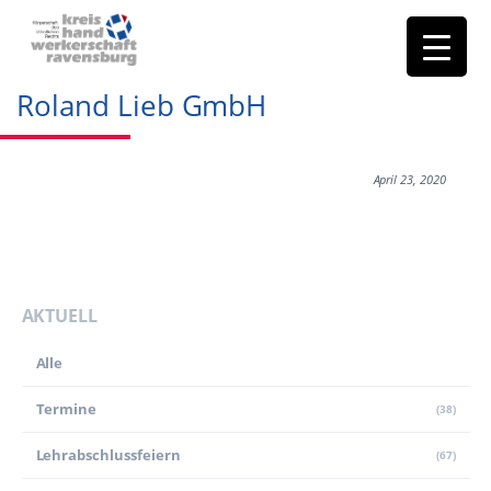
Roland Lieb GmbH
April 23, 2020
AKTUELL
Alle
Termine
(38)
Lehr­abschluss­feiern
(67)