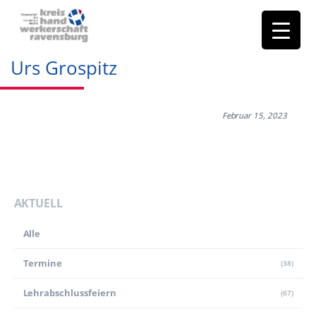
Urs Grospitz
Februar 15, 2023
AKTUELL
Alle
Termine
(38)
Lehr­abschluss­feiern
(67)